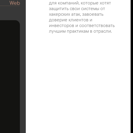
Web
для компаний, которые хотят 
защитить свои системы от 
хакерских атак, завоевать 
доверие клиентов и 
инвесторов и соответствовать 
лучшим практикам в отрасли.