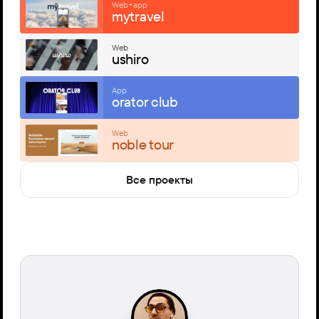
Web+app
mytravel
Web
ushiro
App
orator club
Web
noble tour
Все проекты