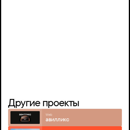
Другие проекты
Web
авилликс