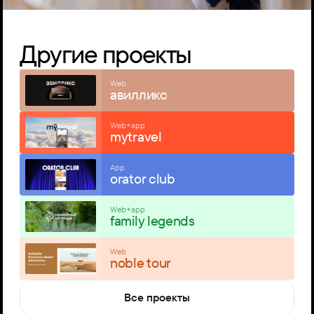
Другие проекты
Web
авилликс
Web+app
mytravel
App
orator club
Web+app
family legends
Web
noble tour
Все проекты